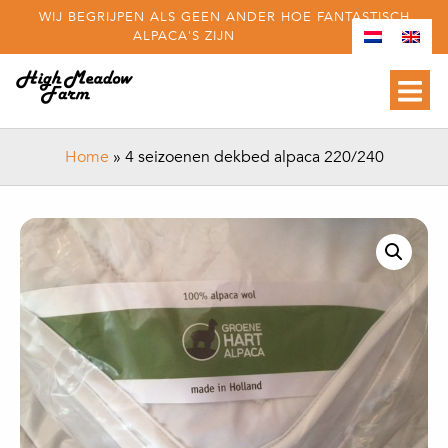
WIJ BEGRIJPEN ALS GEEN ANDER HOE FANTASTISCH
ALPACA'S ZIJN
Home
»
4 seizoenen dekbed alpaca 220/240